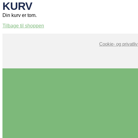
KURV
Din kurv er tom.
Tilbage til shoppen
Cookie- og privatliv