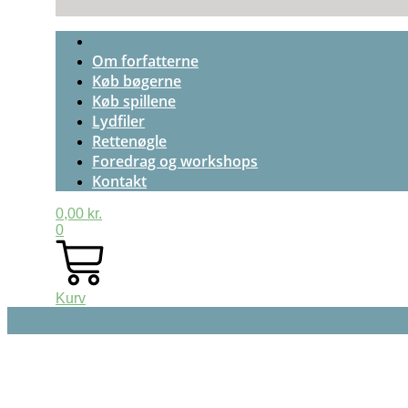
Om forfatterne
Køb bøgerne
Køb spillene
Lydfiler
Rettenøgle
Foredrag og workshops
Kontakt
0,00
kr.
0
Kurv