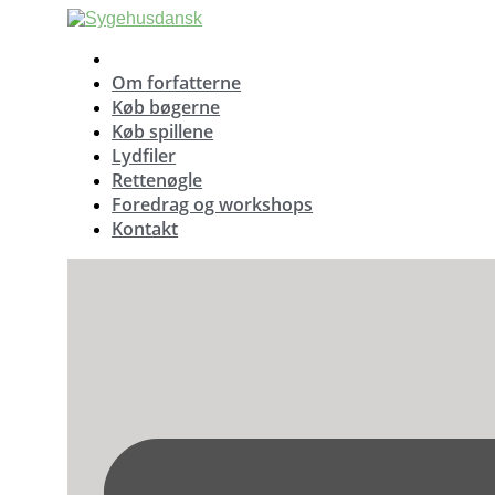
Videre
til
indhold
Om forfatterne
Køb bøgerne
Køb spillene
Lydfiler
Rettenøgle
Foredrag og workshops
Kontakt