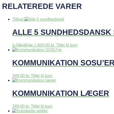
RELATEREDE VARER
Tilbud
ALLE 5 SUNDHEDSDANSK 
Den
Den
1.745,00
kr.
1.600,00
kr.
Tilføj til kurv
oprindelige
aktuelle
pris
pris
var:
er:
KOMMUNIKATION SOSU’E
1.745,00 kr..
1.600,00 kr..
349,00
kr.
Tilføj til kurv
KOMMUNIKATION LÆGER
349,00
kr.
Tilføj til kurv