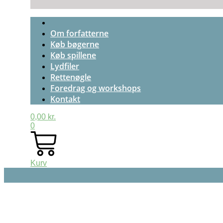
Om forfatterne
Køb bøgerne
Køb spillene
Lydfiler
Rettenøgle
Foredrag og workshops
Kontakt
0,00
kr.
0
Kurv