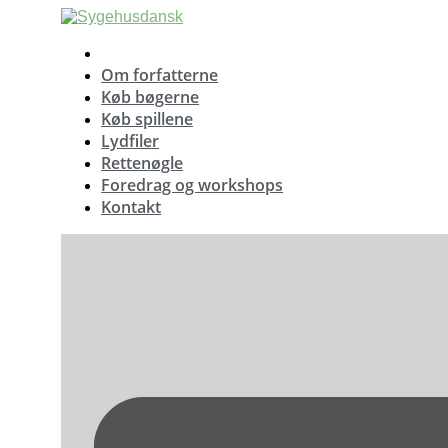
Videre
til
indhold
Om forfatterne
Køb bøgerne
Køb spillene
Lydfiler
Rettenøgle
Foredrag og workshops
Kontakt