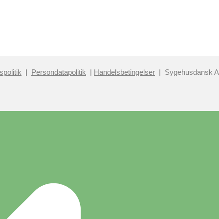
spolitik
|
Persondatapolitik
|
Handelsbetingelser
| Sygehusdansk 