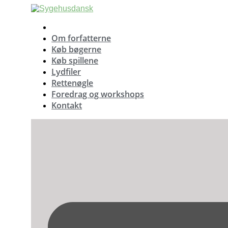
Videre
til
indhold
Om forfatterne
Køb bøgerne
Køb spillene
Lydfiler
Rettenøgle
Foredrag og workshops
Kontakt