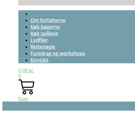
Om forfatterne
Køb bøgerne
Køb spillene
Lydfiler
Rettenøgle
Foredrag og workshops
Kontakt
0,00
kr.
0
Kurv