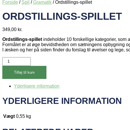
Forside
/
Spil
/
Gramatik
/ Ordstillings-spillet
ORDSTILLINGS-SPILLET
349,00
kr.
Ordstillings-spillet
indeholder 10 forskellige kategorier, som a
Formålet er at øge bevidstheden om sætningens opbygning og d
I æsken og her på siden finder du forslag til øvelser og lege, so
Ordstillings-
spillet
antal
Tilføj til kurv
Yderligere information
YDERLIGERE INFORMATION
Vægt
0,55 kg