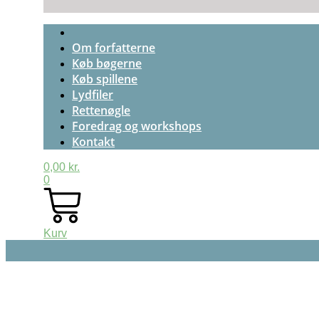
Om forfatterne
Køb bøgerne
Køb spillene
Lydfiler
Rettenøgle
Foredrag og workshops
Kontakt
0,00
kr.
0
Kurv