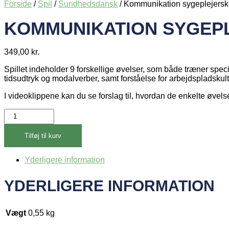
Forside
/
Spil
/
Sundhedsdansk
/ Kommunikation sygeplejersk
KOMMUNIKATION SYGEP
349,00
kr.
Spillet indeholder 9 forskellige øvelser, som både træner specif
tidsudtryk og modalverber, samt forståelse for arbejdspladsku
I videoklippene kan du se forslag til, hvordan de enkelte øve
Kommunikation
sygeplejersker
antal
Tilføj til kurv
Yderligere information
YDERLIGERE INFORMATION
Vægt
0,55 kg