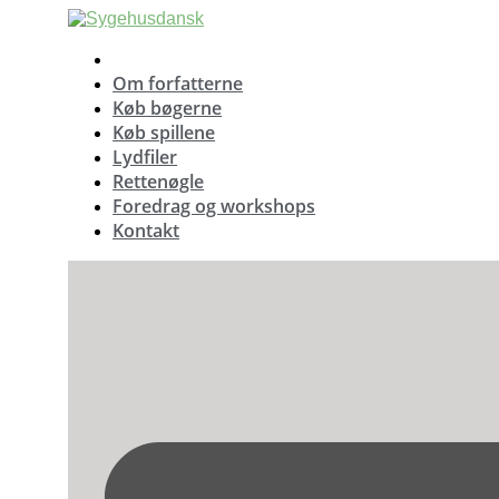
Videre
til
indhold
Om forfatterne
Køb bøgerne
Køb spillene
Lydfiler
Rettenøgle
Foredrag og workshops
Kontakt